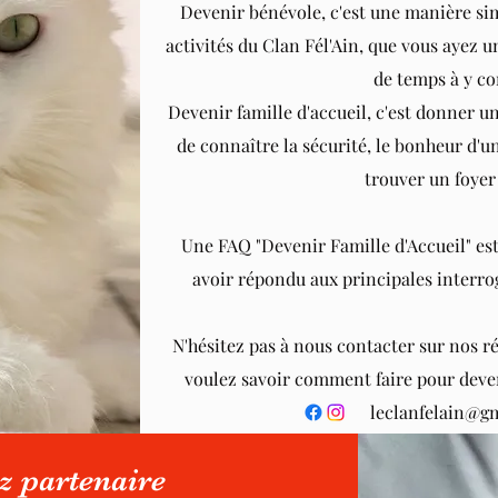
Devenir bénévole, c'est une manière sim
activités du Clan Fél'Ain, que vous aye
de temps à y co
Devenir famille d'accueil, c'est donner un
de connaître la sécurité, le bonheur d'un
trouver un foyer 
Une FAQ "Devenir Famille d'Accueil" es
avoir répondu aux principales interrog
N'hésitez pas à nous contacter sur nos r
voulez savoir comment faire pour deveni
leclanfelain@g
z partenaire