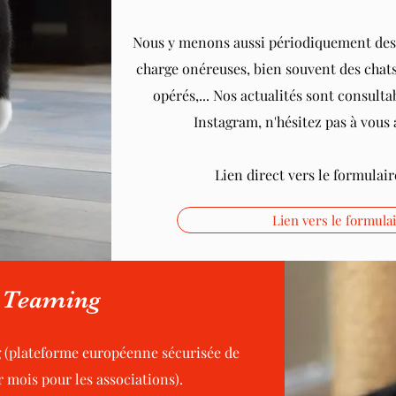
Nous y menons aussi périodiquement des 
charge onéreuses, bien souvent des chats 
opérés,... Nos actualités sont consult
Instagram, n'hésitez pas à vous 
Lien direct vers le formulair
Lien vers le formula
 Teaming
 (plateforme européenne sécurisée de
 mois pour les associations).