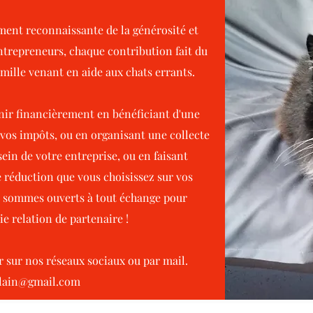
ment reconnaissante de la générosité et
entrepreneurs, chaque contribution fait du
mille venant en aide aux chats errants.
nir financièrement en bénéficiant d'une
vos impôts, ou en organisant une collecte
ein de votre entreprise, ou en faisant
 réduction que vous choisissez sur vos
s sommes ouverts à tout échange pour
e relation de partenaire !
r sur nos réseaux sociaux ou par mail.
elain@gmail.com