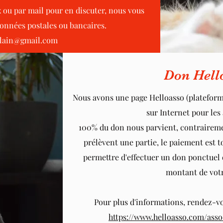
 ou par mail pour en discuter, nous vous
nnées postales ou bancaires.
elain@gmail.com
Don Hell
Nous avons une page Helloasso (plateform
sur Internet pour les 
100% du don nous parvient, contraireme
prélèvent une partie, le paiement est t
permettre d'effectuer un don ponctuel 
montant de votr
Pour plus d'informations, rendez-vou
https://www.helloasso.com/asso