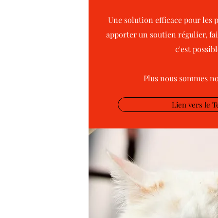
Une solution efficace pour les
apporter un soutien régulier, f
c'est possib
Plus nous sommes nom
Lien vers le 