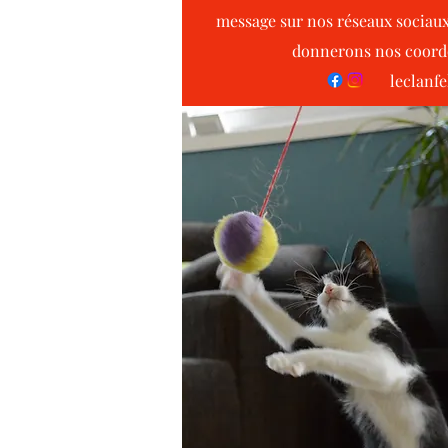
message sur nos réseaux sociaux
donnerons nos coordo
leclanf