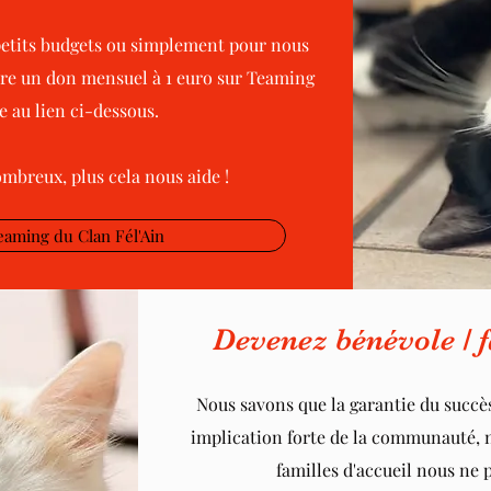
 petits budgets ou simplement pour nous
aire un don mensuel à 1 euro sur Teaming
le au lien ci-dessous.
breux, plus cela nous aide !
Teaming du Clan Fél'Ain
Devenez bénévole / f
Nous savons que la garantie du succè
implication forte de la communauté, 
familles d'accueil nous ne p