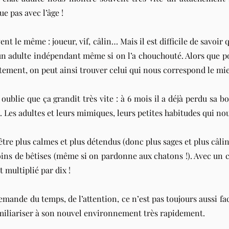
e pas avec l’âge !
nt le même : joueur, vif, câlin… Mais il est difficile de savoir q
n adulte indépendant même si on l’a chouchouté. Alors que po
ement, on peut ainsi trouver celui qui nous correspond le mi
blie que ça grandit très vite : à 6 mois il a déjà perdu sa bo
es adultes et leurs mimiques, leurs petites habitudes qui nous f
être plus calmes et plus détendus (donc plus sages et plus câli
ns de bêtises (même si on pardonne aux chatons !). Avec un ch
t multiplié par dix !
mande du temps, de l’attention, ce n’est pas toujours aussi faci
amiliariser à son nouvel environnement très rapidement.